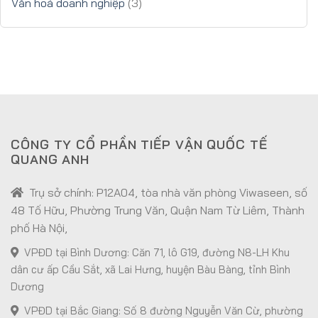
Văn hoá doanh nghiệp
(3)
CÔNG TY CỔ PHẦN TIẾP VẬN QUỐC TẾ
QUANG ANH
Trụ sở chính: P12A04, tòa nhà văn phòng Viwaseen, số
48 Tố Hữu, Phường Trung Văn, Quận Nam Từ Liêm, Thành
phố Hà Nội,
VPĐD tại Bình Dương: Căn 71, lô G19, đường N8-LH Khu
dân cư ấp Cầu Sắt, xã Lai Hưng, huyện Bàu Bàng, tỉnh Bình
Dương
VPĐD tại Bắc Giang: Số 8 đường Nguyễn Văn Cừ, phường