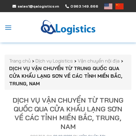
Skip
sales1@qalogistics.vn
0963.149.866
to
content
Trang chủ
›
Dịch vụ Logistics
›
Vận chuyển nội địa
›
DỊCH VỤ VẬN CHUYỂN TỪ TRUNG QUỐC QUA
CỬA KHẨU LẠNG SƠN VỀ CÁC TỈNH MIỀN BẮC,
TRUNG, NAM
DỊCH VỤ VẬN CHUYỂN TỪ TRUNG
QUỐC QUA CỬA KHẨU LẠNG SƠN
VỀ CÁC TỈNH MIỀN BẮC, TRUNG,
NAM