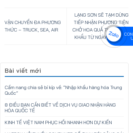
LẠNG SƠN SẼ TẠM DỪNG
VẬN CHUYỂN ĐA PHƯƠNG
TIẾP NHẬN PHƯƠNG TIỆN
THỨC – TRUCK, SEA, AIR
CHỞ HOA QUẢ TƯƠI XUẤT
CON
KHẨU TỪ NGÀY 16 – 25/2
Bài viết mới
Cẩm nang chia sẻ bí kíp về: “Nhập khẩu hàng hóa Trung
Quốc”
8 ĐIỀU BẠN CẦN BIẾT VỀ DỊCH VỤ GIAO NHẬN HÀNG
HÓA QUỐC TẾ
KINH TẾ VIỆT NAM PHỤC HỒI NHANH HƠN DỰ KIẾN