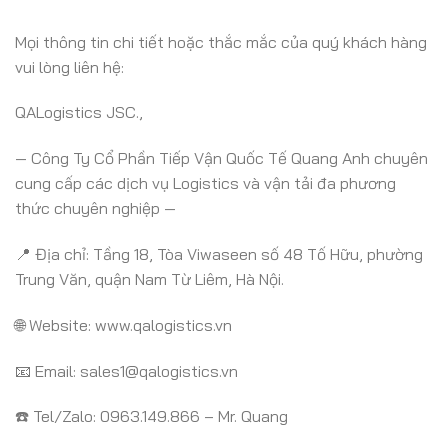
Mọi thông tin chi tiết hoặc thắc mắc của quý khách hàng
vui lòng liên hệ:
QALogistics JSC.,
— Công Ty Cổ Phần Tiếp Vận Quốc Tế Quang Anh chuyên
cung cấp các dịch vụ Logistics và vận tải đa phương
thức chuyên nghiệp —
📍 Địa chỉ: Tầng 18, Tòa Viwaseen số 48 Tố Hữu, phường
Trung Văn, quận Nam Từ Liêm, Hà Nội.
🌐 Website: www.qalogistics.vn
📧 Email: sales1@qalogistics.vn
☎️ Tel/Zalo: 0963.149.866 – Mr. Quang