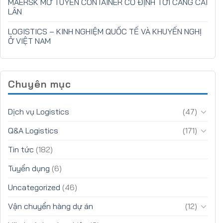
MAERSK MỞ TUYẾN CONTAINER CỐ ĐỊNH TỚI CẢNG CÁI
LÂN
LOGISTICS – KINH NGHIỆM QUỐC TẾ VÀ KHUYẾN NGHỊ
Ở VIỆT NAM
Chuyên mục
Dịch vụ Logistics
(47)
Q&A Logistics
(171)
Tin tức
(182)
Tuyển dụng
(6)
Uncategorized
(46)
Vận chuyển hàng dự án
(12)