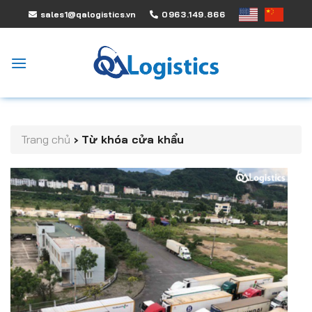
Skip
sales1@qalogistics.vn
0963.149.866
to
content
Trang chủ
›
Từ khóa cửa khẩu