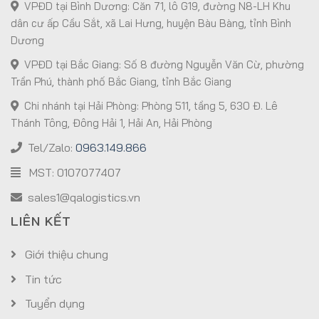
VPĐD tại Bình Dương: Căn 71, lô G19, đường N8-LH Khu
dân cư ấp Cầu Sắt, xã Lai Hưng, huyện Bàu Bàng, tỉnh Bình
Dương
VPĐD tại Bắc Giang: Số 8 đường Nguyễn Văn Cừ, phường
Trần Phú, thành phố Bắc Giang, tỉnh Bắc Giang
Chi nhánh tại Hải Phòng: Phòng 511, tầng 5, 630 Đ. Lê
Thánh Tông, Đông Hải 1, Hải An, Hải Phòng
Tel/Zalo:
0963.149.866
MST: 0107077407
sales1@qalogistics.vn
LIÊN KẾT
Giới thiệu chung
Tin tức
Tuyển dụng