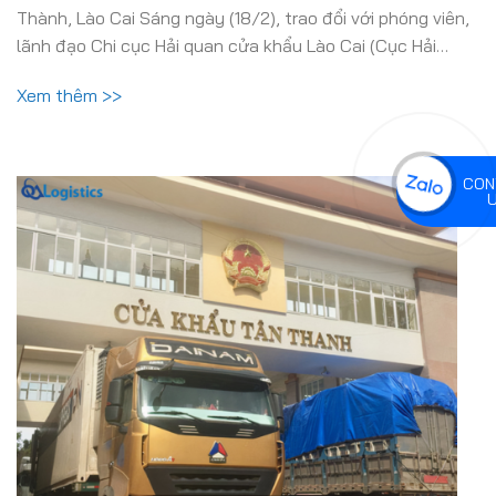
Thành, Lào Cai Sáng ngày (18/2), trao đổi với phóng viên,
lãnh đạo Chi cục Hải quan cửa khẩu Lào Cai (Cục Hải…
Xem thêm >>
CON