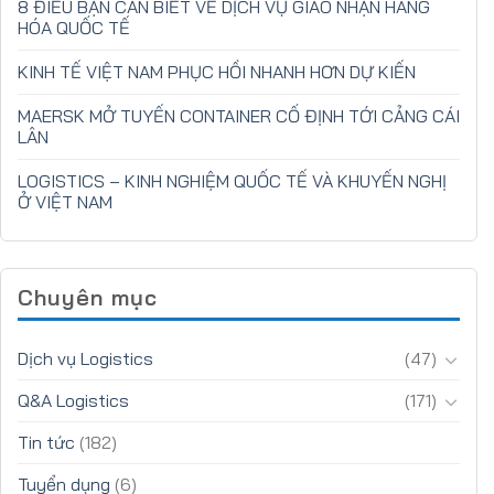
8 ĐIỀU BẠN CẦN BIẾT VỀ DỊCH VỤ GIAO NHẬN HÀNG
HÓA QUỐC TẾ
KINH TẾ VIỆT NAM PHỤC HỒI NHANH HƠN DỰ KIẾN
MAERSK MỞ TUYẾN CONTAINER CỐ ĐỊNH TỚI CẢNG CÁI
LÂN
LOGISTICS – KINH NGHIỆM QUỐC TẾ VÀ KHUYẾN NGHỊ
Ở VIỆT NAM
Chuyên mục
Dịch vụ Logistics
(47)
Q&A Logistics
(171)
Tin tức
(182)
Tuyển dụng
(6)