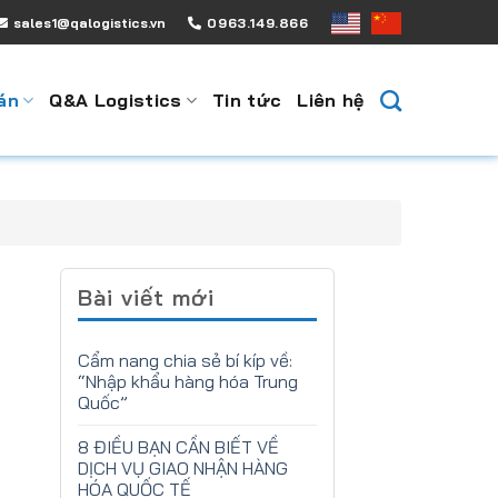
sales1@qalogistics.vn
0963.149.866
án
Q&A Logistics
Tin tức
Liên hệ
Bài viết mới
Cẩm nang chia sẻ bí kíp về:
“Nhập khẩu hàng hóa Trung
Quốc”
8 ĐIỀU BẠN CẦN BIẾT VỀ
DỊCH VỤ GIAO NHẬN HÀNG
HÓA QUỐC TẾ