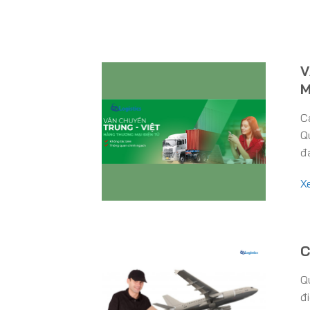
V
M
C
Q
đ
X
C
Q
đ