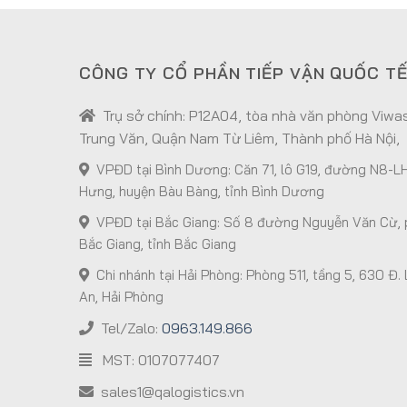
CÔNG TY CỔ PHẦN TIẾP VẬN QUỐC T
Trụ sở chính: P12A04, tòa nhà văn phòng Viw
Trung Văn, Quận Nam Từ Liêm, Thành phố Hà Nội,
VPĐD tại Bình Dương: Căn 71, lô G19, đường N8-LH
Hưng, huyện Bàu Bàng, tỉnh Bình Dương
VPĐD tại Bắc Giang: Số 8 đường Nguyễn Văn Cừ, 
Bắc Giang, tỉnh Bắc Giang
Chi nhánh tại Hải Phòng: Phòng 511, tầng 5, 630 Đ.
An, Hải Phòng
Tel/Zalo:
0963.149.866
MST: 0107077407
sales1@qalogistics.vn