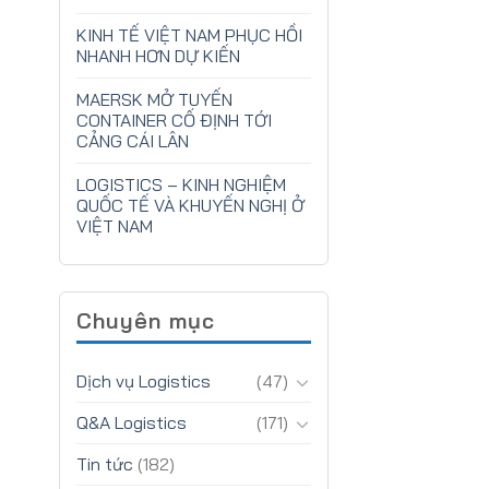
KINH TẾ VIỆT NAM PHỤC HỒI
NHANH HƠN DỰ KIẾN
MAERSK MỞ TUYẾN
CONTAINER CỐ ĐỊNH TỚI
CẢNG CÁI LÂN
LOGISTICS – KINH NGHIỆM
QUỐC TẾ VÀ KHUYẾN NGHỊ Ở
VIỆT NAM
Chuyên mục
Dịch vụ Logistics
(47)
Q&A Logistics
(171)
Tin tức
(182)