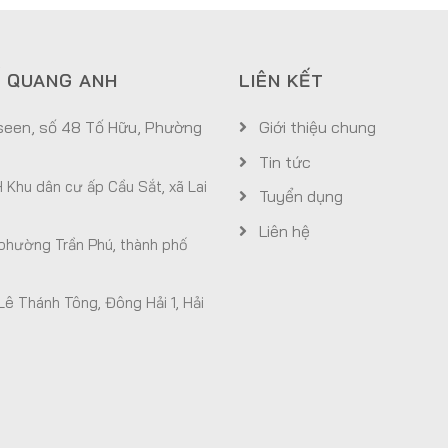
Ế QUANG ANH
LIÊN KẾT
aseen, số 48 Tố Hữu, Phường
Giới thiệu chung
Tin tức
 Khu dân cư ấp Cầu Sắt, xã Lai
Tuyển dụng
Liên hệ
phường Trần Phú, thành phố
 Lê Thánh Tông, Đông Hải 1, Hải