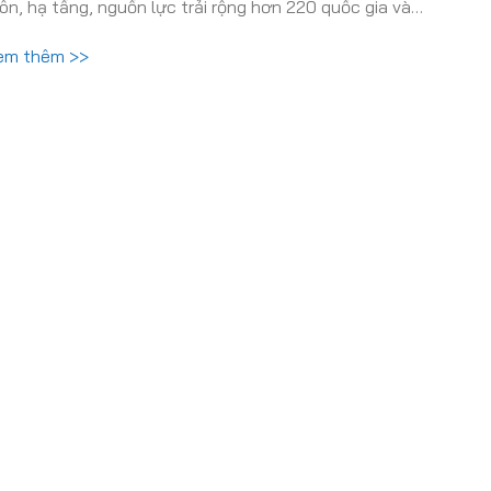
ôn, hạ tầng, nguồn lực trải rộng hơn 220 quốc gia và…
em thêm >>