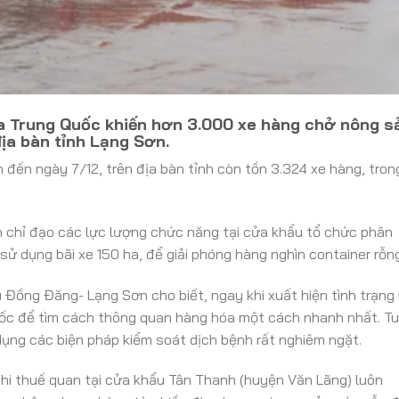
ía Trung Quốc khiến hơn 3.000 xe hàng chở nông s
ịa bàn tỉnh Lạng Sơn.
đến ngày 7/12, trên địa bàn tỉnh còn tồn 3.324 xe hàng, tron
n chỉ đạo các lực lượng chức năng tại cửa khẩu tổ chức phân
 sử dụng bãi xe 150 ha, để giải phóng hàng nghìn container rỗng
u Đồng Đăng- Lạng Sơn cho biết, ngay khi xuất hiện tình trạng
g Quốc để tìm cách thông quan hàng hóa một cách nhanh nhất. T
dụng các biện pháp kiểm soát dịch bệnh rất nghiêm ngặt.
phi thuế quan tại cửa khẩu Tân Thanh (huyện Văn Lãng) luôn