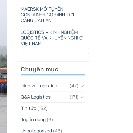
MAERSK MỞ TUYẾN
CONTAINER CỐ ĐỊNH TỚI
CẢNG CÁI LÂN
LOGISTICS – KINH NGHIỆM
QUỐC TẾ VÀ KHUYẾN NGHỊ Ở
VIỆT NAM
Chuyên mục
Dịch vụ Logistics
(47)
Q&A Logistics
(171)
Tin tức
(182)
Tuyển dụng
(6)
Uncategorized
(46)