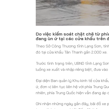
Do việc kiểm soát chặt chẽ từ ph
đang ùn ứ tại các cửa khẩu trên đ
Theo Sở Công Thương tỉnh Lạng Sơn, tính 
đó tại cửa khẩu Tân Thanh gần 2.000 xe.
Trước tình trạng trên, UBND tỉnh Lạng Sơ
luồng xe xuất và nhập riêng biệt, đưa vào
Đại diện Ban quản lý Khu kinh tế cửa khẩ
ứ, đơn vị liên tục liên hệ với phía Trun
nhiên, phía Trung Quốc hiện vẫn đang áp 
Ghi nhận những ngày gần đây, bãi đỗ xe 