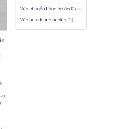
Vận chuyển hàng dự án
(12)
Văn hoá doanh nghiệp
(3)
ản
g
.
 ùn
uy