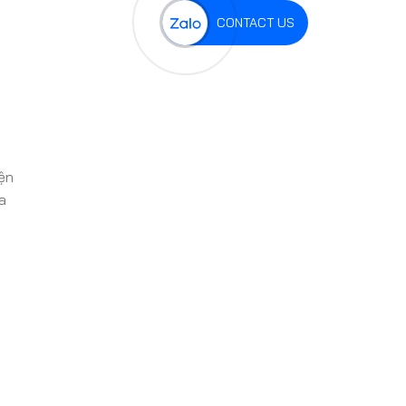
CONTACT US
ện
a