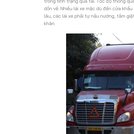
trong tình trạng quá tải. Tốc độ thông 
dồn về. Nhiều lái xe mặc dù đến cửa khẩu
lâu, các lái xe phải tự nấu nướng, tắm giặ
khăn.