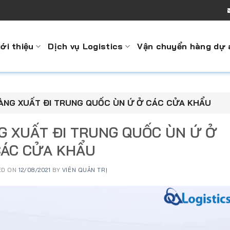
iới thiệu
Dịch vụ Logistics
Vận chuyển hàng dự 
ÀNG XUẤT ĐI TRUNG QUỐC ÙN Ứ Ở CÁC CỬA KHẨU
G XUẤT ĐI TRUNG QUỐC ÙN Ứ Ở
CÁC CỬA KHẨU
ED ON
12/08/2021
BY
VIÊN QUẢN TRỊ