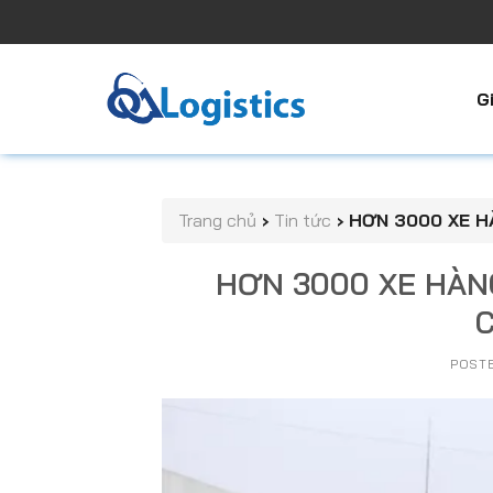
Skip
to
content
G
Trang chủ
›
Tin tức
›
HƠN 3000 XE H
HƠN 3000 XE HÀN
POST