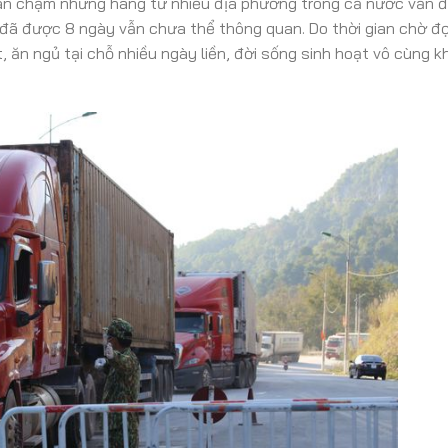
quan chậm nhưng hàng từ nhiều địa phương trong cả nước vẫn 
 đã được 8 ngày vẫn chưa thể thông quan. Do thời gian chờ đợ
t, ăn ngủ tại chỗ nhiều ngày liền, đời sống sinh hoạt vô cùng k