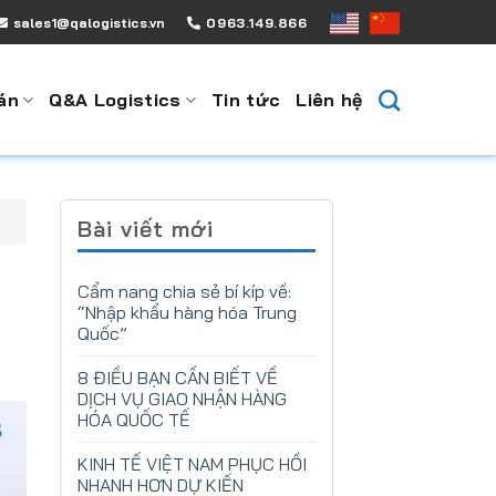
sales1@qalogistics.vn
0963.149.866
án
Q&A Logistics
Tin tức
Liên hệ
Bài viết mới
Cẩm nang chia sẻ bí kíp về:
“Nhập khẩu hàng hóa Trung
Quốc”
8 ĐIỀU BẠN CẦN BIẾT VỀ
DỊCH VỤ GIAO NHẬN HÀNG
HÓA QUỐC TẾ
KINH TẾ VIỆT NAM PHỤC HỒI
NHANH HƠN DỰ KIẾN