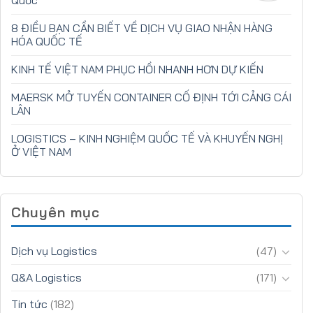
Quốc”
8 ĐIỀU BẠN CẦN BIẾT VỀ DỊCH VỤ GIAO NHẬN HÀNG
HÓA QUỐC TẾ
KINH TẾ VIỆT NAM PHỤC HỒI NHANH HƠN DỰ KIẾN
MAERSK MỞ TUYẾN CONTAINER CỐ ĐỊNH TỚI CẢNG CÁI
LÂN
LOGISTICS – KINH NGHIỆM QUỐC TẾ VÀ KHUYẾN NGHỊ
Ở VIỆT NAM
Chuyên mục
Dịch vụ Logistics
(47)
Q&A Logistics
(171)
Tin tức
(182)