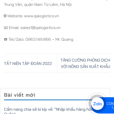
Trung Văn, quận Nam Từ Liêm, Hà Nội.
🌐 Website: www.qalogistics.vn
📧 Email: sales1@qalogistics.vn
☎️ Tel/Zalo: 0963.149.866 – Mr. Quang
TĂNG CƯỜNG PHÒNG DỊCH
TẤT NIÊN TẬP ĐOÀN 2022
VỚI NÔNG SẢN XUẤT KHẨU
Bài viết mới
CON
Cẩm nang chia sẻ bí kíp về: “Nhập khẩu hàng hóa Trung