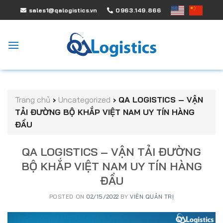
Skip
sales1@qalogistics.vn
0963.149.866
to
content
Trang chủ
›
Uncategorized
›
QA LOGISTICS – VẬN
TẢI ĐƯỜNG BỘ KHẮP VIỆT NAM UY TÍN HÀNG
ĐẦU
QA LOGISTICS – VẬN TẢI ĐƯỜNG
BỘ KHẮP VIỆT NAM UY TÍN HÀNG
ĐẦU
POSTED ON
02/15/2022
BY
VIÊN QUẢN TRỊ