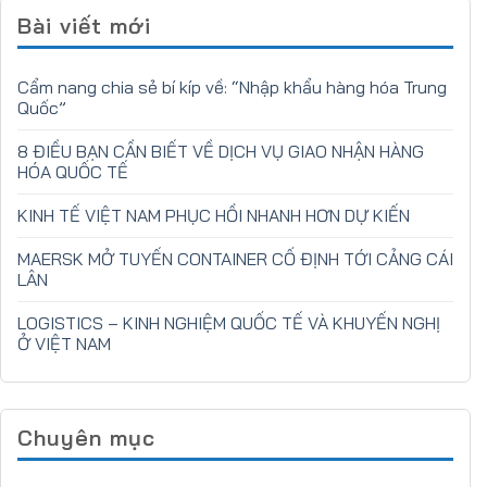
Bài viết mới
Cẩm nang chia sẻ bí kíp về: “Nhập khẩu hàng hóa Trung
Quốc”
8 ĐIỀU BẠN CẦN BIẾT VỀ DỊCH VỤ GIAO NHẬN HÀNG
HÓA QUỐC TẾ
KINH TẾ VIỆT NAM PHỤC HỒI NHANH HƠN DỰ KIẾN
MAERSK MỞ TUYẾN CONTAINER CỐ ĐỊNH TỚI CẢNG CÁI
LÂN
LOGISTICS – KINH NGHIỆM QUỐC TẾ VÀ KHUYẾN NGHỊ
Ở VIỆT NAM
Chuyên mục