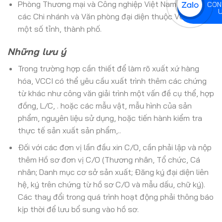
Phòng Thương mại và Công nghiệp Việt Nam (VCCI) và
CON
các Chi nhánh và Văn phòng đại diện thuộc VCCI tại
một số tỉnh, thành phố.
Những lưu ý
Trong trường hợp cần thiết để làm rõ xuất xứ hàng
hóa, VCCI có thể yêu cầu xuất trình thêm các chứng
từ khác như công văn giải trình một vấn đề cụ thể, hợp
đồng, L/C, . hoặc các mẫu vật, mẫu hình của sản
phẩm, nguyên liệu sử dụng, hoặc tiến hành kiểm tra
thực tế sản xuất sản phẩm,..
Ðối với các đơn vị lần đầu xin C/O, cần phải lập và nộp
thêm Hồ sơ đơn vị C/O (Thương nhân, Tổ chức, Cá
nhân; Danh mục cơ sở sản xuất; Đăng ký đại diện liên
hệ, ký trên chứng từ hồ sơ C/O và mẫu dấu, chữ ký).
Các thay đổi trong quá trình hoạt động phải thông báo
kịp thời để lưu bổ sung vào hồ sơ.