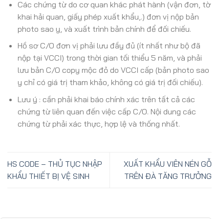
Các chứng từ do cơ quan khác phát hành (vận đơn, tờ
khai hải quan, giấy phép xuất khẩu,.) đơn vị nộp bản
photo sao y, và xuất trình bản chính để đối chiếu.
Hồ sơ C/O đơn vị phải lưu đầy đủ (ít nhất như bộ đã
nộp tại VCCI) trong thời gian tối thiểu 5 năm, và phải
lưu bản C/O copy mộc đỏ do VCCI cấp (bản photo sao
y chỉ có giá trị tham khảo, không có giá trị đối chiếu).
Lưu ý : cần phải khai báo chính xác trên tất cả các
chứng từ liên quan đến việc cấp C/O. Nội dung các
chứng từ phải xác thực, hợp lệ và thống nhất.
HS CODE – THỦ TỤC NHẬP
XUẤT KHẨU VIÊN NÉN GỖ
KHẨU THIẾT BỊ VỆ SINH
TRÊN ĐÀ TĂNG TRƯỞNG