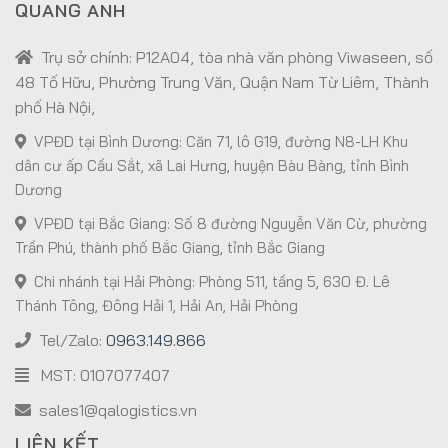
QUANG ANH
Trụ sở chính: P12A04, tòa nhà văn phòng Viwaseen, số
48 Tố Hữu, Phường Trung Văn, Quận Nam Từ Liêm, Thành
phố Hà Nội,
VPĐD tại Bình Dương: Căn 71, lô G19, đường N8-LH Khu
dân cư ấp Cầu Sắt, xã Lai Hưng, huyện Bàu Bàng, tỉnh Bình
Dương
VPĐD tại Bắc Giang: Số 8 đường Nguyễn Văn Cừ, phường
Trần Phú, thành phố Bắc Giang, tỉnh Bắc Giang
Chi nhánh tại Hải Phòng: Phòng 511, tầng 5, 630 Đ. Lê
Thánh Tông, Đông Hải 1, Hải An, Hải Phòng
Tel/Zalo:
0963.149.866
MST: 0107077407
sales1@qalogistics.vn
LIÊN KẾT