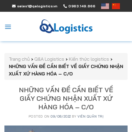
Skip
sales1@qalogistics.vn
0963.149.866
to
content
Trang chủ
›
Q&A Logistics
›
Kiến thức logistics
›
NHỮNG VẤN ĐỀ CẦN BIẾT VỀ GIẤY CHỨNG NHẬN
XUẤT XỨ HÀNG HÓA – C/O
NHỮNG VẤN ĐỀ CẦN BIẾT VỀ
GIẤY CHỨNG NHẬN XUẤT XỨ
HÀNG HÓA – C/O
POSTED ON
09/08/2022
BY
VIÊN QUẢN TRỊ